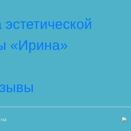
 эстетической
ы «Ирина»
тзывы
 на